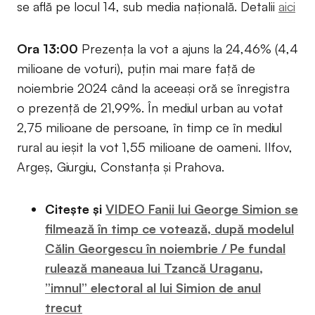
se află pe locul 14, sub media națională. Detalii
aici
Ora 13:00
Prezența la vot a ajuns la 24,46% (4,4
milioane de voturi), puțin mai mare față de
noiembrie 2024 când la aceeași oră se înregistra
o prezență de 21,99%. În mediul urban au votat
2,75 milioane de persoane, în timp ce în mediul
rural au ieșit la vot 1,55 milioane de oameni. Ilfov,
Argeș, Giurgiu, Constanța și Prahova.
Citește și
VIDEO Fanii lui George Simion se
filmează în timp ce votează, după modelul
Călin Georgescu în noiembrie / Pe fundal
rulează maneaua lui Tzancă Uraganu,
”imnul” electoral al lui Simion de anul
trecut