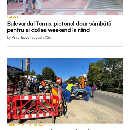
ZI DE ZI
Bulevardul Tomis, pietonal doar sâmbătă
pentru al doilea weekend la rând
by
Petruț Iacob
7 august 2026
COMUNICATE DE PRESĂ
ZI DE ZI