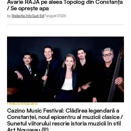
Avarie RAJA pe aleea Topolog din Constanța
/ Se oprește apa
by
Redactia Info Sud-Est
7 august 2026
PUBLICITATE
ZI DE ZI
Cazino Music Festival: Clădirea legendară a
Constanței, noul epicentru al muzicii clasice /
Sunetul viitorului rescrie istoria muzicii în stil
Art Nouveau (P)