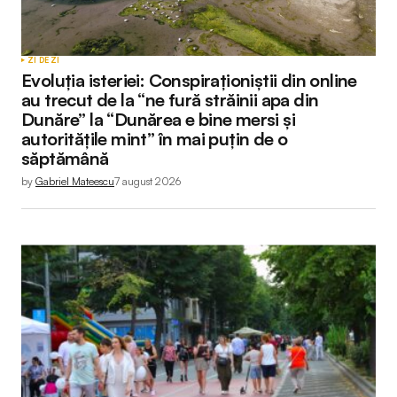
ZI DE ZI
Evoluția isteriei: Conspiraționiștii din online
au trecut de la “ne fură străinii apa din
Dunăre” la “Dunărea e bine mersi și
autoritățile mint” în mai puțin de o
săptămână
by
Gabriel Mateescu
7 august 2026