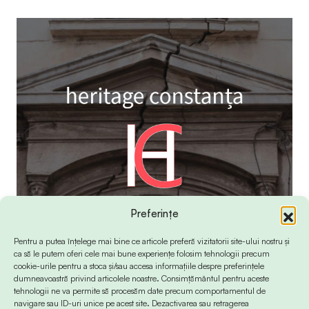
Preferințe
Pentru a putea înțelege mai bine ce articole preferă vizitatorii site-ului nostru și
ca să le putem oferi cele mai bune experiențe folosim tehnologii precum
cookie-urile pentru a stoca și/sau accesa informațiile despre preferințele
dumneavoastră privind articolele noastre. Consimțământul pentru aceste
tehnologii ne va permite să procesăm date precum comportamentul de
navigare sau ID-uri unice pe acest site. Dezactivarea sau retragerea