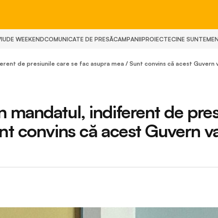
IU
DE WEEKEND
COMUNICATE DE PRESĂ
CAMPANII
PROIECTE
CINE SUNTEM
E
ferent de presiunile care se fac asupra mea / Sunt convins că acest Guvern 
 mandatul, indiferent de pres
nt convins că acest Guvern v