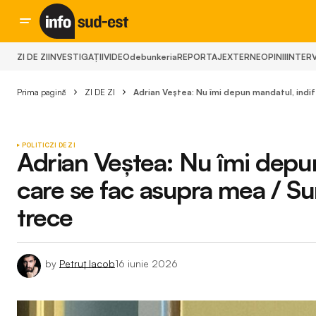
ZI DE ZI
INVESTIGAȚII
VIDEO
debunkeria
REPORTAJ
EXTERNE
OPINII
INTERV
Prima pagină
ZI DE ZI
Adrian Veștea: Nu îmi depun mandatul, indi
POLITIC
ZI DE ZI
Adrian Veștea: Nu îmi depun
care se fac asupra mea / Su
trece
by
Petruț Iacob
16 iunie 2026