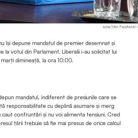
sursa foto: Facebook/ 
 nu își depune mandatul de premier desemnat și
la votul din Parlament. Liberalii i-au solicitat lui
marți dimineață, la ora 10:00.
depun mandatul, indiferent de presiunile care se
ă responsabilitate cu deplină asumare și merg
caut confruntări și nu voi alimenta tensiuni. Cred
resul țării trebuie să fie mai presus de orice calcul