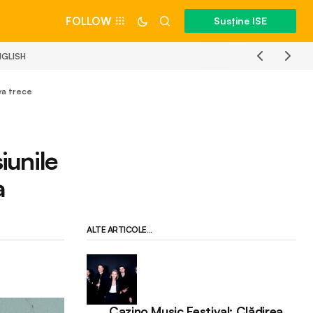
FOLLOW
Susține ISE
NGLISH
va trece
iunile
a
ALTE ARTICOLE...
Cazino Music Festival: Clădirea