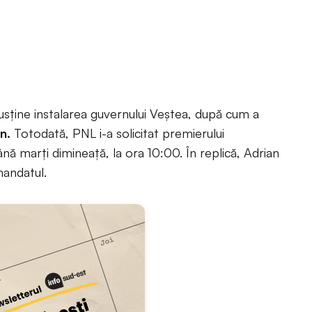
usține instalarea guvernului Veștea, după cum a
an.
Totodată, PNL i-a solicitat premierului
ă marți dimineață, la ora 10:00. În replică, Adrian
mandatul.