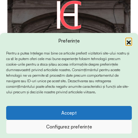
Preferințe
Pentru a putea înțelege mai bine ce articole preferă vizitatorii site-ului nostru și
ca să le putem oferi cele mai bune experiențe folosim tehnologii precum
cookie-urile pentru a stoca și/sau accesa informațiile despre preferințele
dumneavoastră privind articolele noastre. Consimțământul pentru aceste
tehnologii ne va permite să procesăm date precum comportamentul de
navigare sau ID-uri unice pe acest site. Dezactivarea sau retragerea
consimțământului poate afecta negativ anumite caracteristici și funcții ale site-
ului precum și deciziile noastre privind articolele viitoare.
Accept
© 2024 Info-Sud-Est. All Rights Reserved.
Configurez preferințe