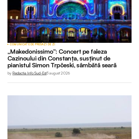
COMUNICATE DE PRESĂ
ZI DE ZI
„Makedonissimo”: Concert pe faleza
Cazinoului din Constanța, susținut de
pianistul Simon Trpčeski, sâmbătă seară
by
Redactia Info Sud-Est
3 august 2026