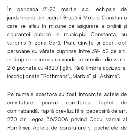
În perioada 21-23 martie a.c., echipaje de
jandarmerie din cadrul Grupării Mobile Constanţa
care se aflau în misiune de asigurare a ordinii şi
siguranţei publice în municipiul Constanţa, au
surprins în zona Gară, Piaţa Griviţei şi Eden, opt
persoane cu vârste cuprinse între 39- 62 de ani,
în timp ce încercau să vândă cetăţenilor din zonă,
216 pachete cu 4320 ţigări, fără timbre accizabile,
inscripţionate “Rothmans”,„Marble” şi „Ashima”.
Pe numele acestora au fost întocmite actele de
constatare pentru comiterea faptei de
contrabandă, faptă prevăzută şi pedepsită de art.
270 din Legea 86/2006 privind Codul vamal al
României. Actele de constatare şi pachetele de