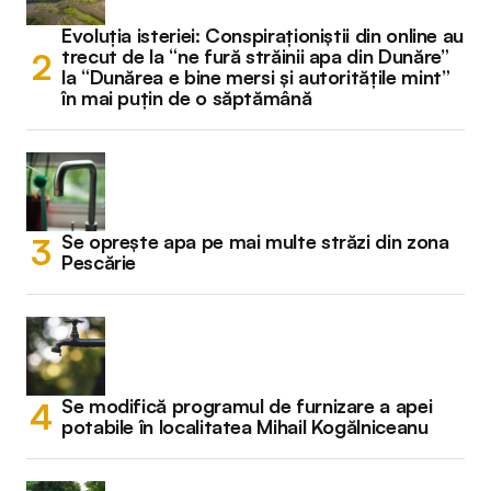
Evoluția isteriei: Conspiraționiștii din online au
trecut de la “ne fură străinii apa din Dunăre”
la “Dunărea e bine mersi și autoritățile mint”
în mai puțin de o săptămână
Se oprește apa pe mai multe străzi din zona
Pescărie
Se modifică programul de furnizare a apei
potabile în localitatea Mihail Kogălniceanu