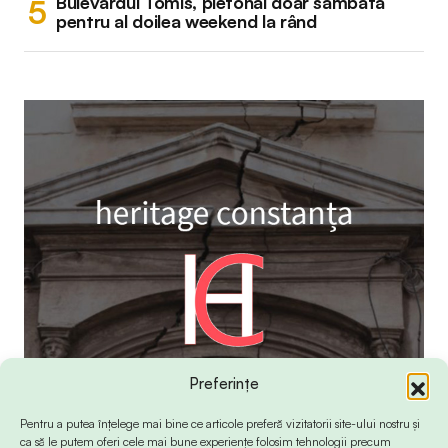
Bulevardul Tomis, pietonal doar sâmbătă
pentru al doilea weekend la rând
Preferințe
Pentru a putea înțelege mai bine ce articole preferă vizitatorii site-ului nostru și
ca să le putem oferi cele mai bune experiențe folosim tehnologii precum