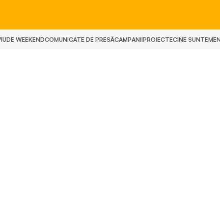
IU
DE WEEKEND
COMUNICATE DE PRESĂ
CAMPANII
PROIECTE
CINE SUNTEM
E