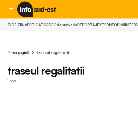
ZI DE ZI
INVESTIGAȚII
VIDEO
debunkeria
REPORTAJ
EXTERNE
OPINII
INTERV
Prima pagină
traseul regalitatii
traseul regalitatii
1 post