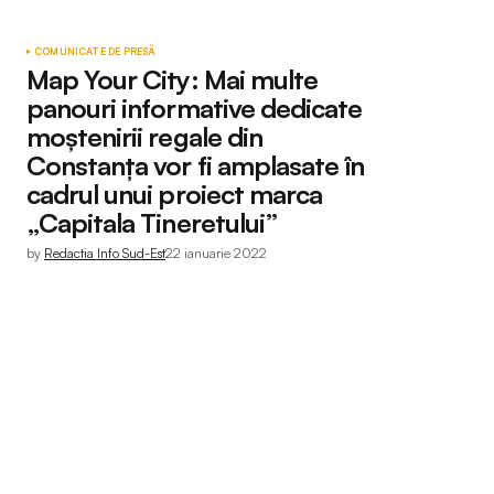
COMUNICATE DE PRESĂ
Map Your City: Mai multe
panouri informative dedicate
moștenirii regale din
Constanța vor fi amplasate în
cadrul unui proiect marca
„Capitala Tineretului”
by
Redactia Info Sud-Est
22 ianuarie 2022