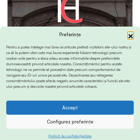
Preferințe
Pentru a putea înțelege mai bine ce articole preferă vizitatorii site-ului nostru și
ca să le putem oferi cele mai bune experiențe folosim tehnologii precum
cookie-urile pentru a stoca și/sau accesa informațiile despre preferințele
dumneavoastră privind articolele noastre. Consimțământul pentru aceste
tehnologii ne va permite să procesăm date precum comportamentul de
navigare sau ID-uri unice pe acest site. Dezactivarea sau retragerea
consimțământului poate afecta negativ anumite caracteristici și funcții ale site-
ului precum și deciziile noastre privind articolele viitoare.
Accept
© 2024 Info-Sud-Est. All Rights Reserved.
Configurez preferințe
Politică de confidențialitate