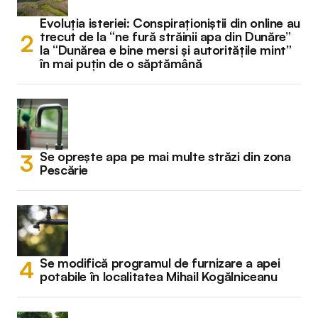
Evoluția isteriei: Conspiraționiștii din online au
trecut de la “ne fură străinii apa din Dunăre”
la “Dunărea e bine mersi și autoritățile mint”
în mai puțin de o săptămână
Se oprește apa pe mai multe străzi din zona
Pescărie
Se modifică programul de furnizare a apei
potabile în localitatea Mihail Kogălniceanu