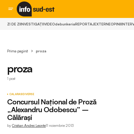
ZI DE ZI
INVESTIGAȚII
VIDEO
debunkeria
REPORTAJ
EXTERNE
OPINII
INTERV
Prima pagină
proza
proza
1 post
CALARASI
DIVERSE
Concursul Național de Proză
„Alexandru Odobescu” –
Călărași
by
Cristian Andrei Leonte
11 noiembrie 2013