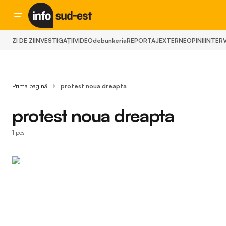
ZI DE ZI
INVESTIGAȚII
VIDEO
debunkeria
REPORTAJ
EXTERNE
OPINII
INTERV
Prima pagină
protest noua dreapta
protest noua dreapta
1 post