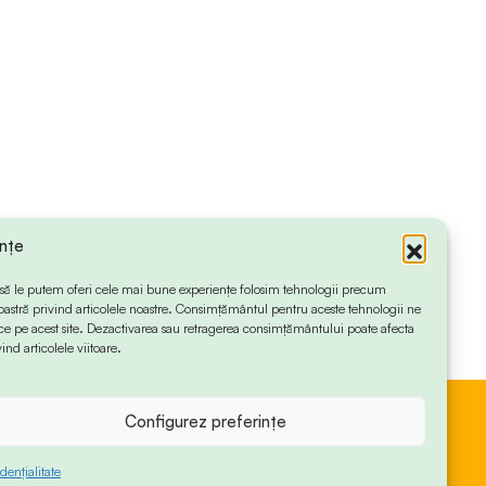
ințe
 ca să le putem oferi cele mai bune experiențe folosim tehnologii precum
oastră privind articolele noastre. Consimțământul pentru aceste tehnologii ne
 pe acest site. Dezactivarea sau retragerea consimțământului poate afecta
ind articolele viitoare.
Configurez preferințe
dențialitate