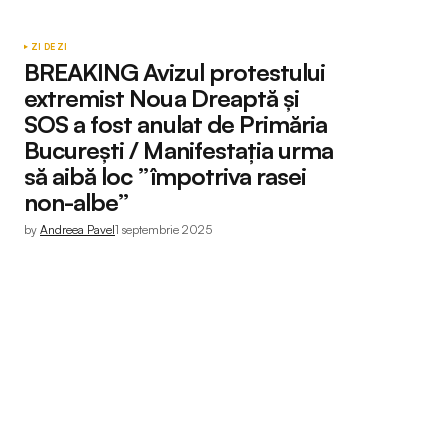
ZI DE ZI
BREAKING Avizul protestului
extremist Noua Dreaptă și
SOS a fost anulat de Primăria
București / Manifestația urma
să aibă loc ”împotriva rasei
non-albe”
by
Andreea Pavel
1 septembrie 2025