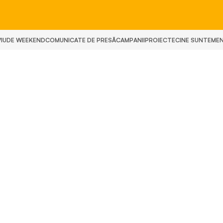
IU
DE WEEKEND
COMUNICATE DE PRESĂ
CAMPANII
PROIECTE
CINE SUNTEM
E