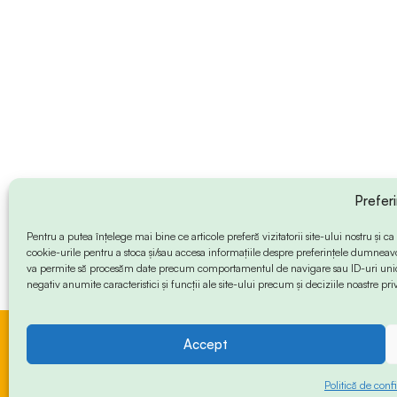
Prefer
Pentru a putea înțelege mai bine ce articole preferă vizitatorii site-ului nostru și
cookie-urile pentru a stoca și/sau accesa informațiile despre preferințele dumneav
va permite să procesăm date precum comportamentul de navigare sau ID-uri unice
negativ anumite caracteristici și funcții ale site-ului precum și deciziile noastre priv
Accept
© 2024 Info-Sud-Est. All Rights Reserved.
Politică de confi