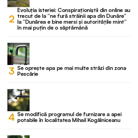
Evoluția isteriei: Conspiraționiștii din online au
trecut de la “ne fură străinii apa din Dunăre”
la “Dunărea e bine mersi și autoritățile mint”
în mai puțin de o săptămână
Se oprește apa pe mai multe străzi din zona
Pescărie
Se modifică programul de furnizare a apei
potabile în localitatea Mihail Kogălniceanu