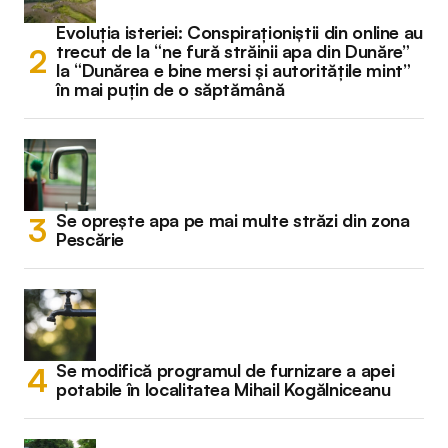
Evoluția isteriei: Conspiraționiștii din online au
trecut de la “ne fură străinii apa din Dunăre”
la “Dunărea e bine mersi și autoritățile mint”
în mai puțin de o săptămână
Se oprește apa pe mai multe străzi din zona
Pescărie
Se modifică programul de furnizare a apei
potabile în localitatea Mihail Kogălniceanu