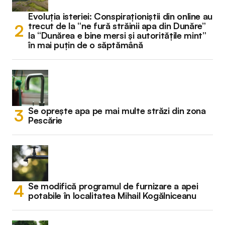
Evoluția isteriei: Conspiraționiștii din online au
trecut de la “ne fură străinii apa din Dunăre”
la “Dunărea e bine mersi și autoritățile mint”
în mai puțin de o săptămână
Se oprește apa pe mai multe străzi din zona
Pescărie
Se modifică programul de furnizare a apei
potabile în localitatea Mihail Kogălniceanu