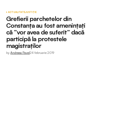
ACTUALITATE
JUSTIȚIE
Grefierii parchetelor din
Constanța au fost amenințați
că ”vor avea de suferit” dacă
participă la protestele
magistraților
by
Andreea Pavel
24 februarie 2019