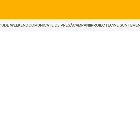
IU
DE WEEKEND
COMUNICATE DE PRESĂ
CAMPANII
PROIECTE
CINE SUNTEM
E