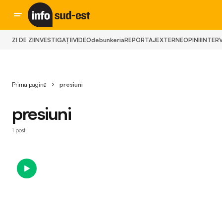
ZI DE ZI
INVESTIGAȚII
VIDEO
debunkeria
REPORTAJ
EXTERNE
OPINII
INTERV
Prima pagină
presiuni
presiuni
1 post