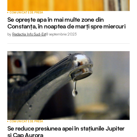
COMUNICATE DE PRESĂ
Se oprește apa în mai multe zone din
Constanța, în noaptea de marți spre miercuri
by
Redactia Info Sud-Est
8 septembrie 2023
COMUNICATE DE PRESĂ
Se reduce presiunea apei în stațiunile Jupiter
și Cap Aurora