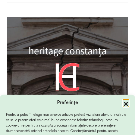
Preferințe
Pentru a putea înțelege mai bine ce articole preferă vizitatorii site-ului nostru și
ca să le putem oferi cele mai bune experiențe folosim tehnologii precum
cookie-urile pentru a stoca și/sau accesa informațiile despre preferințele
dumneavoastră privind articolele noastre. Consimțământul pentru aceste