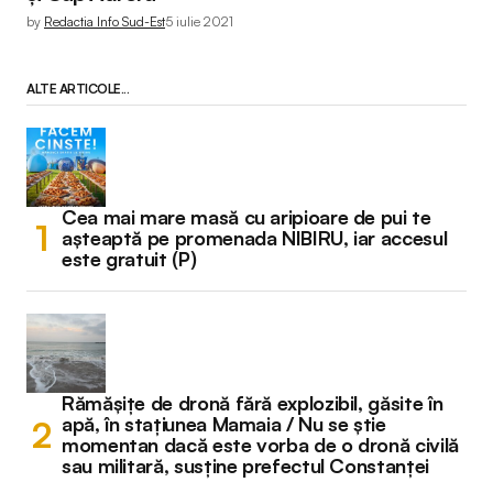
by
Redactia Info Sud-Est
5 iulie 2021
ALTE ARTICOLE...
Cea mai mare masă cu aripioare de pui te
așteaptă pe promenada NIBIRU, iar accesul
este gratuit (P)
Rămășițe de dronă fără explozibil, găsite în
apă, în stațiunea Mamaia / Nu se știe
momentan dacă este vorba de o dronă civilă
sau militară, susține prefectul Constanței