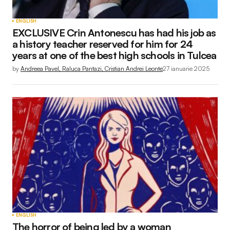
ENGLISH
EXCLUSIVE Crin Antonescu has had his job as
a history teacher reserved for him for 24
years at one of the best high schools in Tulcea
by
Andreea Pavel, Raluca Pantazi, Cristian Andrei Leonte
27 ianuarie 2025
ENGLISH
The horror of being led by a woman