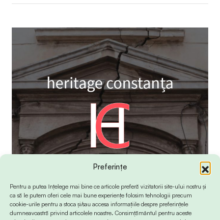
Preferințe
Pentru a putea înțelege mai bine ce articole preferă vizitatorii site-ului nostru și
ca să le putem oferi cele mai bune experiențe folosim tehnologii precum
cookie-urile pentru a stoca și/sau accesa informațiile despre preferințele
dumneavoastră privind articolele noastre. Consimțământul pentru aceste