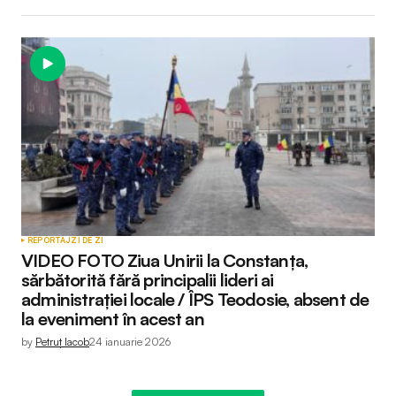
REPORTAJ
ZI DE ZI
VIDEO FOTO Ziua Unirii la Constanța,
sărbătorită fără principalii lideri ai
administrației locale / ÎPS Teodosie, absent de
la eveniment în acest an
by
Petruț Iacob
24 ianuarie 2026