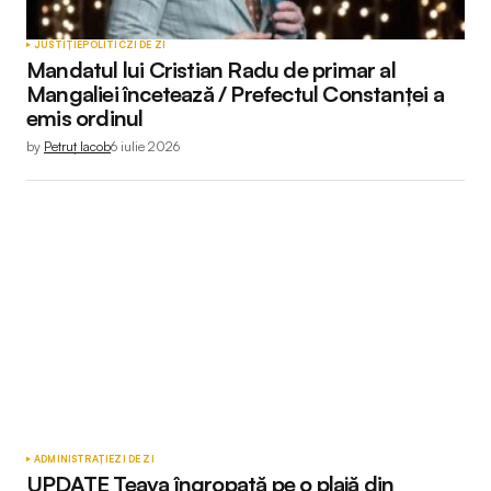
JUSTIȚIE
POLITIC
ZI DE ZI
Mandatul lui Cristian Radu de primar al
Mangaliei încetează / Prefectul Constanței a
emis ordinul
by
Petruț Iacob
6 iulie 2026
ADMINISTRAȚIE
ZI DE ZI
UPDATE Țeava îngropată pe o plajă din