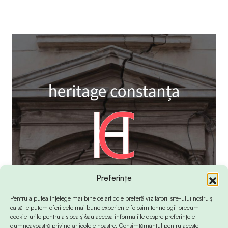
Preferințe
Pentru a putea înțelege mai bine ce articole preferă vizitatorii site-ului nostru și
ca să le putem oferi cele mai bune experiențe folosim tehnologii precum
cookie-urile pentru a stoca și/sau accesa informațiile despre preferințele
dumneavoastră privind articolele noastre. Consimțământul pentru aceste