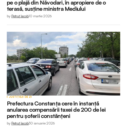
pe o plajă din Năvodari, în apropiere de o
terasă, susține ministra Mediului
by
Petruț Iacob
10 martie 2026
JUSTIȚIE
ZI DE ZI
Prefectura Constanța cere în instanță
anularea compensării taxei de 200 de lei
pentru șoferii constănțeni
by
Petruț Iacob
30 ianuarie 2026