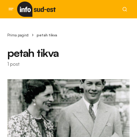
Prima pagină
petah tikva
petah tikva
1 post