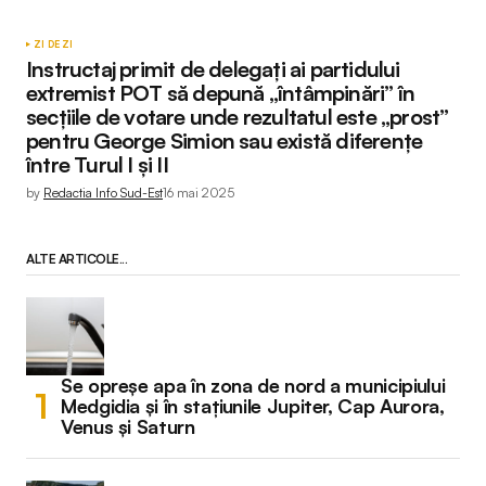
ZI DE ZI
Instructaj primit de delegați ai partidului
extremist POT să depună „întâmpinări” în
secțiile de votare unde rezultatul este „prost”
pentru George Simion sau există diferențe
între Turul I și II
by
Redactia Info Sud-Est
16 mai 2025
ALTE ARTICOLE...
Se opreșe apa în zona de nord a municipiului
Medgidia și în stațiunile Jupiter, Cap Aurora,
Venus și Saturn