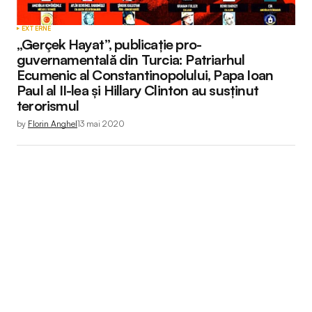
EXTERNE
„Gerçek Hayat”, publicaţie pro-
guvernamentală din Turcia: Patriarhul
Ecumenic al Constantinopolului, Papa Ioan
Paul al II-lea şi Hillary Clinton au susţinut
terorismul
by
Florin Anghel
13 mai 2020