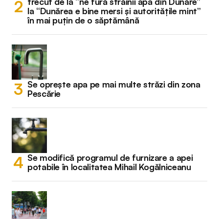
trecut de la “ne fură străinii apa din Dunăre”
la “Dunărea e bine mersi și autoritățile mint”
în mai puțin de o săptămână
Se oprește apa pe mai multe străzi din zona
Pescărie
Se modifică programul de furnizare a apei
potabile în localitatea Mihail Kogălniceanu