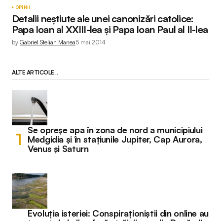
OPINII
Detalii neștiute ale unei canonizări catolice:
Papa Ioan al XXIII-lea și Papa Ioan Paul al II-lea
by
Gabriel Stelian Manea
5 mai 2014
ALTE ARTICOLE...
Se opreșe apa în zona de nord a municipiului
Medgidia și în stațiunile Jupiter, Cap Aurora,
Venus și Saturn
Evoluția isteriei: Conspiraționiștii din online au