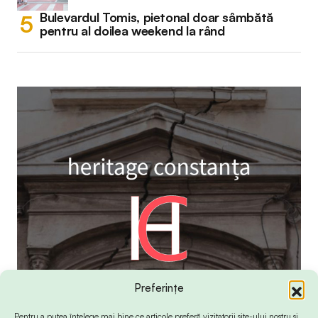
Bulevardul Tomis, pietonal doar sâmbătă
pentru al doilea weekend la rând
Preferințe
Pentru a putea înțelege mai bine ce articole preferă vizitatorii site-ului nostru și