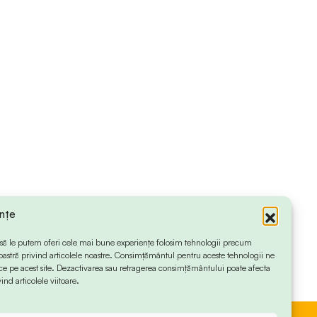
ințe
 ca să le putem oferi cele mai bune experiențe folosim tehnologii precum
oastră privind articolele noastre. Consimțământul pentru aceste tehnologii ne
 pe acest site. Dezactivarea sau retragerea consimțământului poate afecta
ind articolele viitoare.