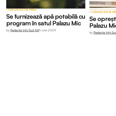
COMUNICATE DE PRESĂ
COMUNICATE DE PR
Se furnizează apă potabilă cu
Se oprește
program în satul Palazu Mic
Palazu Mic
by
Redactia Info Sud-Est
5 iulie 2024
by
Redactia Info Su