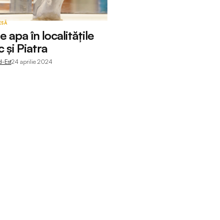
ESĂ
 apa în localitățile
 și Piatra
d-Est
24 aprilie 2024