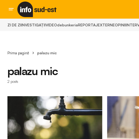
ZI DE ZI
INVESTIGAȚII
VIDEO
debunkeria
REPORTAJ
EXTERNE
OPINII
INTERV
Prima pagină
palazu mic
palazu mic
2 posts