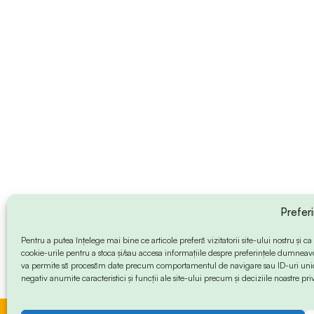
Prefer
Pentru a putea înțelege mai bine ce articole preferă vizitatorii site-ului nostru și
cookie-urile pentru a stoca și/sau accesa informațiile despre preferințele dumneav
va permite să procesăm date precum comportamentul de navigare sau ID-uri unice
negativ anumite caracteristici și funcții ale site-ului precum și deciziile noastre priv