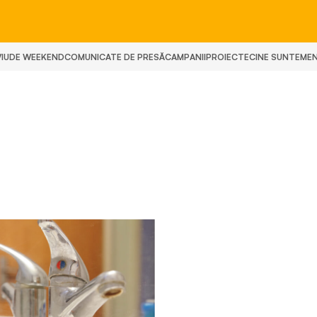
IU
DE WEEKEND
COMUNICATE DE PRESĂ
CAMPANII
PROIECTE
CINE SUNTEM
E