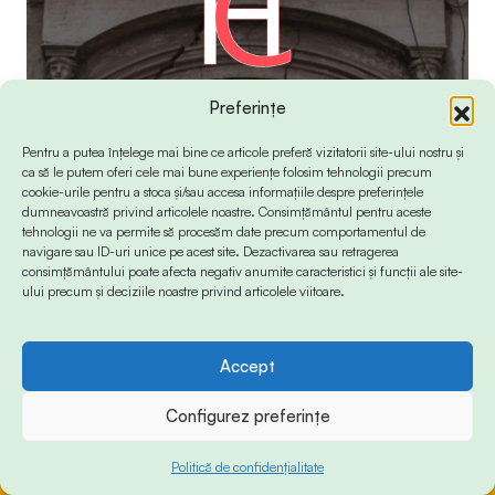
Preferințe
Pentru a putea înțelege mai bine ce articole preferă vizitatorii site-ului nostru și
ca să le putem oferi cele mai bune experiențe folosim tehnologii precum
cookie-urile pentru a stoca și/sau accesa informațiile despre preferințele
dumneavoastră privind articolele noastre. Consimțământul pentru aceste
tehnologii ne va permite să procesăm date precum comportamentul de
navigare sau ID-uri unice pe acest site. Dezactivarea sau retragerea
consimțământului poate afecta negativ anumite caracteristici și funcții ale site-
ului precum și deciziile noastre privind articolele viitoare.
Accept
© 2024 Info-Sud-Est. All Rights Reserved.
Configurez preferințe
Politică de confidențialitate