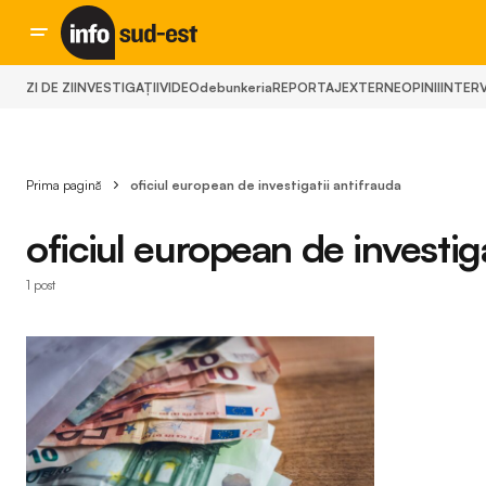
ZI DE ZI
INVESTIGAȚII
VIDEO
debunkeria
REPORTAJ
EXTERNE
OPINII
INTERV
Prima pagină
oficiul european de investigatii antifrauda
oficiul european de investiga
1 post