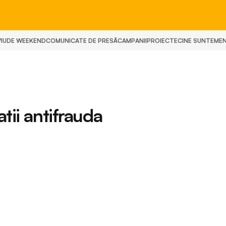
IU
DE WEEKEND
COMUNICATE DE PRESĂ
CAMPANII
PROIECTE
CINE SUNTEM
E
tii antifrauda