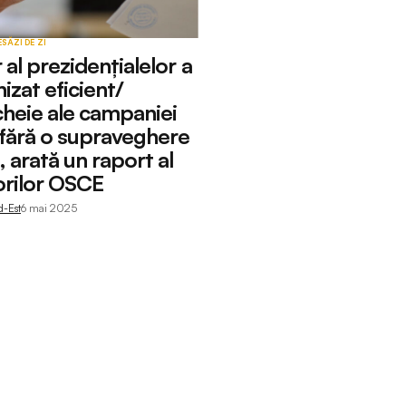
ESĂ
ZI DE ZI
 al prezidențialelor a
izat eficient/
heie ale campaniei
fără o supraveghere
, arată un raport al
orilor OSCE
d-Est
6 mai 2025