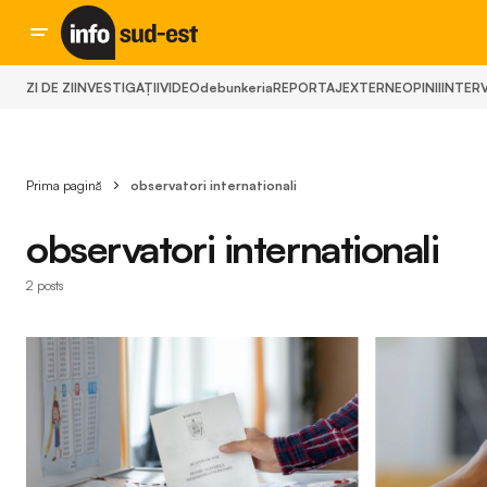
ZI DE ZI
INVESTIGAȚII
VIDEO
debunkeria
REPORTAJ
EXTERNE
OPINII
INTERV
Prima pagină
observatori internationali
observatori internationali
2 posts