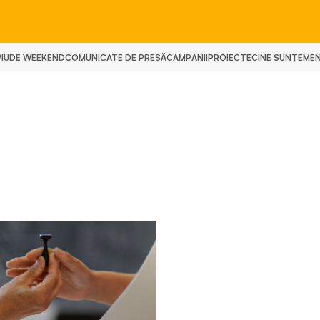
IU
DE WEEKEND
COMUNICATE DE PRESĂ
CAMPANII
PROIECTE
CINE SUNTEM
E