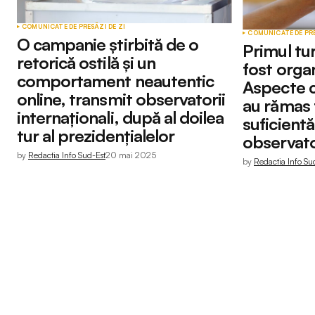
COMUNICATE DE PRESĂ
ZI DE ZI
COMUNICATE DE PR
O campanie știrbită de o
Primul tur
retorică ostilă și un
fost organ
comportament neautentic
Aspecte c
online, transmit observatorii
au rămas 
internaționali, după al doilea
suficientă
tur al prezidențialelor
observat
by
Redactia Info Sud-Est
20 mai 2025
by
Redactia Info Su