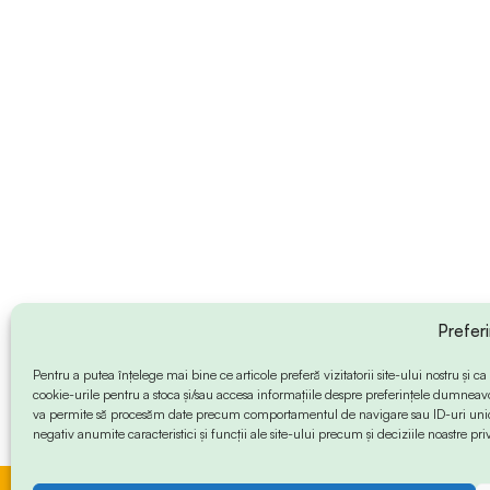
Prefer
Pentru a putea înțelege mai bine ce articole preferă vizitatorii site-ului nostru și
cookie-urile pentru a stoca și/sau accesa informațiile despre preferințele dumneav
va permite să procesăm date precum comportamentul de navigare sau ID-uri unice
negativ anumite caracteristici și funcții ale site-ului precum și deciziile noastre priv