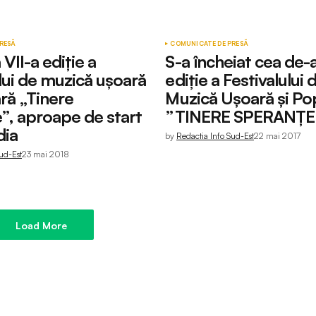
RESĂ
COMUNICATE DE PRESĂ
VII-a ediție a
S-a încheiat cea de-
lui de muzică ușoară
ediție a Festivalului 
ră „Tinere
Muzică Ușoară și Po
”, aproape de start
”TINERE SPERANȚE
dia
by
Redactia Info Sud-Est
22 mai 2017
ud-Est
23 mai 2018
Load More