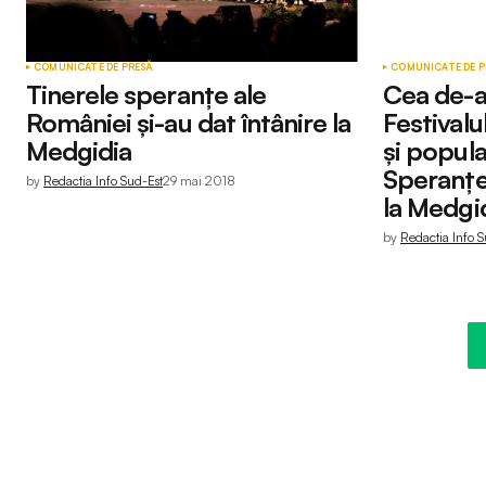
COMUNICATE DE PRESĂ
COMUNICATE DE P
Tinerele speranțe ale
Cea de-a 
României și-au dat întânire la
Festivalu
Medgidia
și popula
Speranțe
by
Redactia Info Sud-Est
29 mai 2018
la Medgi
by
Redactia Info S