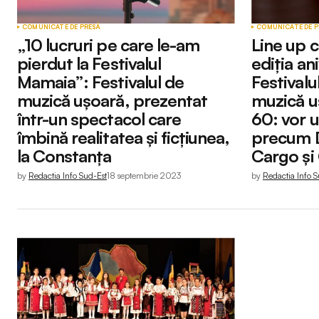
COMUNICATE DE PRESĂ
COMUNICATE DE P
„10 lucruri pe care le-am
Line up 
pierdut la Festivalul
ediția an
Mamaia”: Festivalul de
Festivalu
muzică ușoară, prezentat
muzică 
într-un spectacol care
60: vor u
îmbină realitatea și ficțiunea,
precum D
la Constanța
Cargo și
by
Redactia Info Sud-Est
18 septembrie 2023
by
Redactia Info S