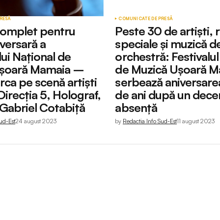
RESĂ
COMUNICATE DE PRESĂ
complet pentru
Peste 30 de artiști, r
iversară a
speciale și muzică d
lui Național de
orchestră: Festivalul
ușoară Mamaia –
de Muzică Ușoară Ma
rca pe scenă artiști
serbează aniversare
irecția 5, Holograf,
de ani după un dece
 Gabriel Cotabiță
absență
ud-Est
24 august 2023
by
Redactia Info Sud-Est
11 august 2023