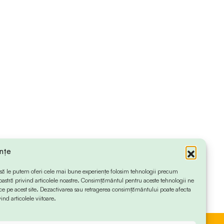
ințe
 ca să le putem oferi cele mai bune experiențe folosim tehnologii precum
oastră privind articolele noastre. Consimțământul pentru aceste tehnologii ne
 pe acest site. Dezactivarea sau retragerea consimțământului poate afecta
ind articolele viitoare.