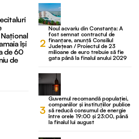
ecitaluri
e
Noul acvariu din Constanța: A
fost semnat contractul de
 Național
finanțare, anunță Consiliul
maia își
Județean / Proiectul de 23
a de 60
milioane de euro trebuie să fie
gata până la finalul anului 2029
niu de
Guvernul recomandă populației,
companiilor și instituțiilor publice
să reducă consumul de energie
între orele 19:00 și 23:00, până
la finalul lui august