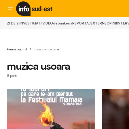
ZI DE ZI
INVESTIGAȚII
VIDEO
debunkeria
REPORTAJ
EXTERNE
OPINII
INTERV
Prima pagină
muzica usoara
muzica usoara
8 posts