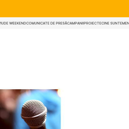
IU
DE WEEKEND
COMUNICATE DE PRESĂ
CAMPANII
PROIECTE
CINE SUNTEM
E