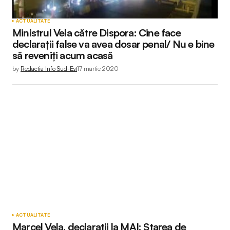
ACTUALITATE
Ministrul Vela către Dispora: Cine face
declarații false va avea dosar penal/ Nu e bine
să reveniți acum acasă
by
Redactia Info Sud-Est
17 martie 2020
ACTUALITATE
Marcel Vela, declarații la MAI: Starea de