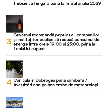
trebuie să fie gata până la finalul anului 2029
Guvernul recomandă populației, companiilor
și instituțiilor publice să reducă consumul de
energie între orele 19:00 și 23:00, până la
finalul lui august
Caniculă în Dobrogea până sâmbătă /
Avertizări cod galben emise de meteorologi