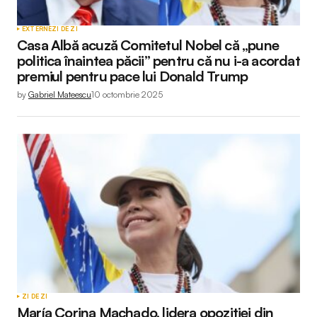
EXTERNE
ZI DE ZI
Casa Albă acuză Comitetul Nobel că „pune
politica înaintea păcii” pentru că nu i-a acordat
premiul pentru pace lui Donald Trump
by
Gabriel Mateescu
10 octombrie 2025
ZI DE ZI
María Corina Machado, lidera opoziției din