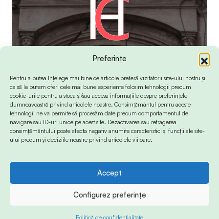
Preferințe
Pentru a putea înțelege mai bine ce articole preferă vizitatorii site-ului nostru și
ca să le putem oferi cele mai bune experiențe folosim tehnologii precum
cookie-urile pentru a stoca și/sau accesa informațiile despre preferințele
dumneavoastră privind articolele noastre. Consimțământul pentru aceste
tehnologii ne va permite să procesăm date precum comportamentul de
navigare sau ID-uri unice pe acest site. Dezactivarea sau retragerea
consimțământului poate afecta negativ anumite caracteristici și funcții ale site-
ului precum și deciziile noastre privind articolele viitoare.
Accept
© 2024 Info-Sud-Est. All Rights Reserved.
Configurez preferințe
Politică de confidențialitate