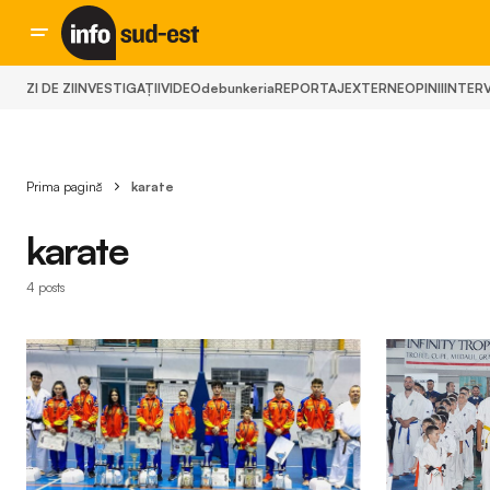
ZI DE ZI
INVESTIGAȚII
VIDEO
debunkeria
REPORTAJ
EXTERNE
OPINII
INTERV
Prima pagină
karate
karate
4 posts