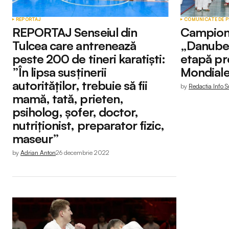
REPORTAJ
COMUNICATE DE P
REPORTAJ Senseiul din
Campiona
Tulcea care antrenează
„Danube 
peste 200 de tineri karatiști:
etapă p
”În lipsa susținerii
Mondiale
autorităților, trebuie să fii
by
Redactia Info S
mamă, tată, prieten,
psiholog, șofer, doctor,
nutriționist, preparator fizic,
maseur”
by
Adrian Anton
26 decembrie 2022