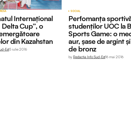
RESĂ
SOCIAL
tul Internațional
Perfomanţa sportivă
Delta Cup”, o
studenţilor UOC la 
remergătoare
Sports Game: o med
lor din Kazahstan
aur, şase de argint ş
de bronz
ud-Est
5 iulie 2016
by
Redactia Info Sud-Est
16 mai 2016