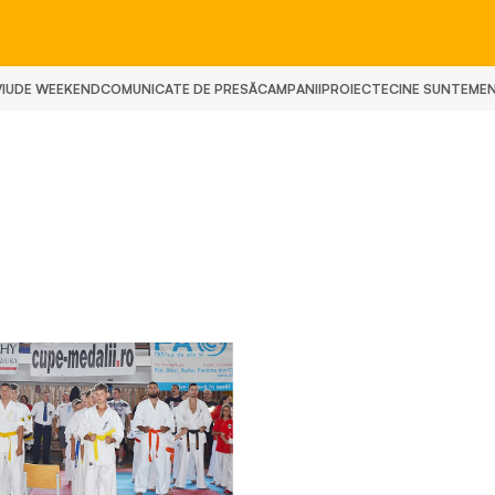
IU
DE WEEKEND
COMUNICATE DE PRESĂ
CAMPANII
PROIECTE
CINE SUNTEM
E