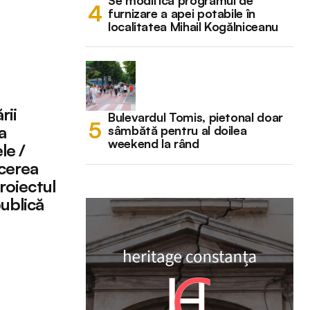
Se modifică programul de
furnizare a apei potabile în
localitatea Mihail Kogălniceanu
rii
Bulevardul Tomis, pietonal doar
a
sâmbătă pentru al doilea
weekend la rând
le /
icerea
roiectul
ublică