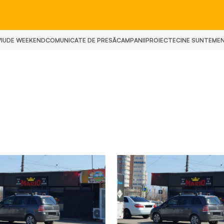
IU
DE WEEKEND
COMUNICATE DE PRESĂ
CAMPANII
PROIECTE
CINE SUNTEM
E