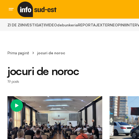
ZI DE ZI
INVESTIGAȚII
VIDEO
debunkeria
REPORTAJ
EXTERNE
OPINII
INTERV
Prima pagină
jocuri de noroc
jocuri de noroc
19 posts