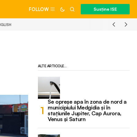
FOLLOW
Susține ISE
NGLISH
ALTE ARTICOLE...
Se opreșe apa în zona de nord a
municipiului Medgidia și în
stațiunile Jupiter, Cap Aurora,
Venus și Saturn