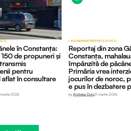
DE ZI
RECOMANDATE
REPORTAJ
ZI DE ZI
ănele în Constanța:
Reportaj din zona Gă
150 de propuneri și
Constanța, mahalau
 transmis
împânzită de păcăne
enii pentru
Primăria vrea interz
 aflat în consultare
jocurilor de noroc, p
e pus în dezbatere p
 martie 2026
by
Andreea Duțu
21 martie 2026