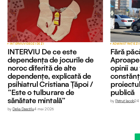
INTERVIU
VIDEO
ZI DE ZI
ADMINISTRAȚIE
ZI 
INTERVIU De ce este
Fără păc
dependența de jocurile de
Aproape 
noroc diferită de alte
opinii au
dependențe, explicată de
constănț
psihiatrul Cristiana Țăpoi /
proiectul
”Este o tulburare de
publică
sănătate mintală”
by
Petruț Iacob
24
by
Delia Dascălu
4 mai 2026