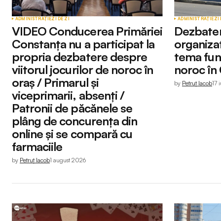
ADMINISTRAȚIE
ZI DE ZI
ADMINISTRAȚIE
ZI 
VIDEO Conducerea Primăriei
Dezbater
Constanța nu a participat la
organiza
propria dezbatere despre
tema func
viitorul jocurilor de noroc în
noroc în
oraș / Primarul și
by
Petruț Iacob
17 
viceprimarii, absenți /
Patronii de păcănele se
plâng de concurența din
online și se compară cu
farmaciile
by
Petruț Iacob
1 august 2026