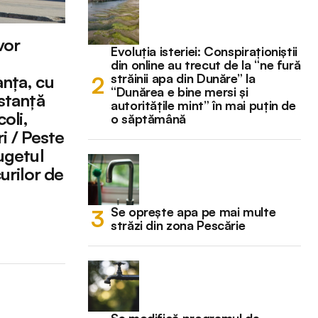
vor
Evoluția isteriei: Conspiraționiștii
din online au trecut de la “ne fură
străinii apa din Dunăre” la
anța, cu
“Dunărea e bine mersi și
istanță
autoritățile mint” în mai puțin de
coli,
o săptămână
ri / Peste
ugetul
curilor de
Se oprește apa pe mai multe
străzi din zona Pescărie