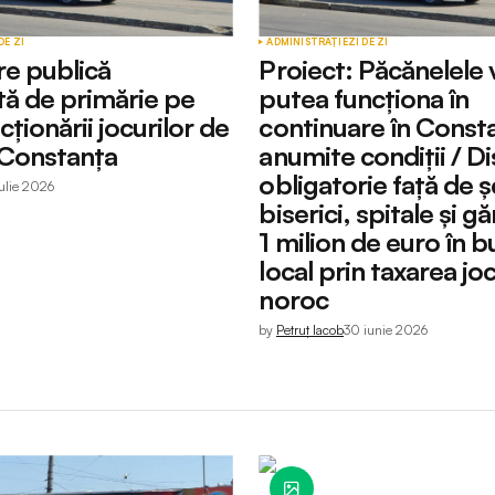
DE ZI
ADMINISTRAȚIE
ZI DE ZI
e publică
Proiect: Păcănelele 
tă de primărie pe
putea funcționa în
ționării jocurilor de
continuare în Const
 Constanța
anumite condiții / D
obligatorie față de ș
iulie 2026
biserici, spitale și gă
1 milion de euro în b
local prin taxarea jo
noroc
by
Petruț Iacob
30 iunie 2026