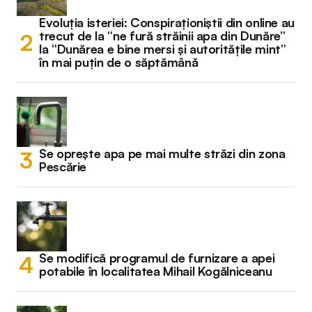
Evoluția isteriei: Conspiraționiștii din online au
trecut de la “ne fură străinii apa din Dunăre”
la “Dunărea e bine mersi și autoritățile mint”
în mai puțin de o săptămână
Se oprește apa pe mai multe străzi din zona
Pescărie
Se modifică programul de furnizare a apei
potabile în localitatea Mihail Kogălniceanu