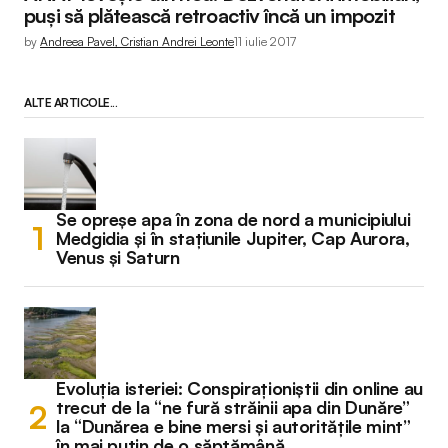
puși să plătească retroactiv încă un impozit
by
Andreea Pavel, Cristian Andrei Leonte
11 iulie 2017
ALTE ARTICOLE...
Se opreșe apa în zona de nord a municipiului
Medgidia și în stațiunile Jupiter, Cap Aurora,
Venus și Saturn
Evoluția isteriei: Conspiraționiștii din online au
trecut de la “ne fură străinii apa din Dunăre”
la “Dunărea e bine mersi și autoritățile mint”
în mai puțin de o săptămână