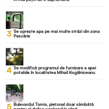
Se oprește apa pe mai multe străzi din zona
Pescărie
Se modifică programul de furnizare a apei
potabile în localitatea Mihail Kogălniceanu
Bulevardul Tomis, pietonal doar sâmbătă
pentru al doilea weekend la rând