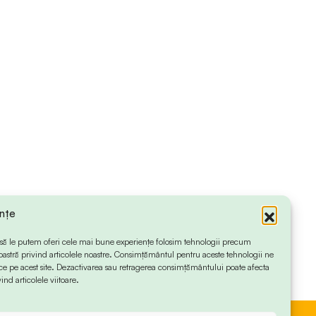
ințe
 ca să le putem oferi cele mai bune experiențe folosim tehnologii precum
oastră privind articolele noastre. Consimțământul pentru aceste tehnologii ne
 pe acest site. Dezactivarea sau retragerea consimțământului poate afecta
ind articolele viitoare.