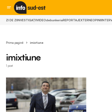
ZI DE ZI
INVESTIGAȚII
VIDEO
debunkeria
REPORTAJ
EXTERNE
OPINII
INTERV
Prima pagină
imixtiune
imixtiune
1 post