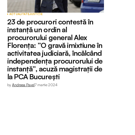
ACTUALITATE
JUSTIȚIE
23 de procurori contestă în
instanță un ordin al
procurorului general Alex
Florența: ”O gravă imixtiune în
activitatea judiciară, încălcând
independența procurorului de
instanță”, acuză magistrații de
la PCA București
by
Andreea Pavel
7 martie 2024