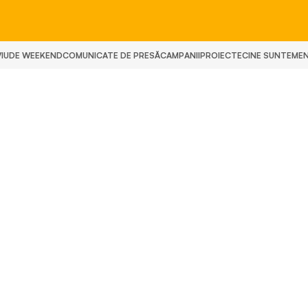
IU
DE WEEKEND
COMUNICATE DE PRESĂ
CAMPANII
PROIECTE
CINE SUNTEM
E