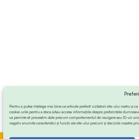
Prefer
Pentru a putea înțelege mai bine ce articole preferă vizitatorii site-ului nostru și
cookie-urile pentru a stoca și/sau accesa informațiile despre preferințele dumneav
va permite să procesăm date precum comportamentul de navigare sau ID-uri unice
negativ anumite caracteristici și funcții ale site-ului precum și deciziile noastre priv