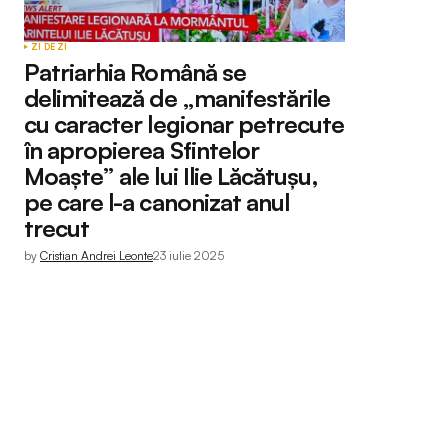
ZI DE ZI
Patriarhia Română se
delimitează de „manifestările
cu caracter legionar petrecute
în apropierea Sfintelor
Moaște” ale lui Ilie Lăcătușu,
pe care l-a canonizat anul
trecut
by
Cristian Andrei Leonte
23 iulie 2025