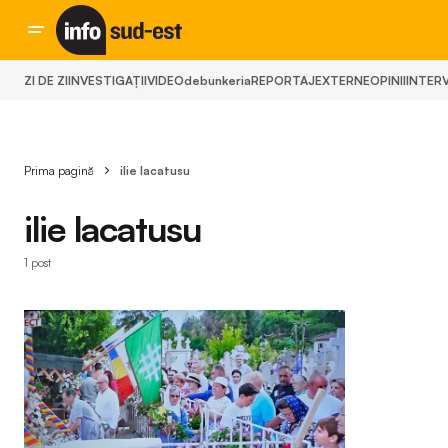
ZI DE ZI
INVESTIGAȚII
VIDEO
debunkeria
REPORTAJ
EXTERNE
OPINII
INTERV
Prima pagină
ilie lacatusu
ilie lacatusu
1 post