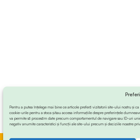
Prefer
Pentru a putea înțelege mai bine ce articole preferă vizitatorii site-ului nostru și
cookie-urile pentru a stoca și/sau accesa informațiile despre preferințele dumneav
va permite să procesăm date precum comportamentul de navigare sau ID-uri unice
negativ anumite caracteristici și funcții ale site-ului precum și deciziile noastre priv