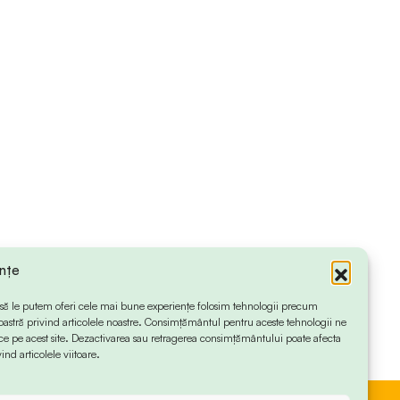
ințe
 ca să le putem oferi cele mai bune experiențe folosim tehnologii precum
oastră privind articolele noastre. Consimțământul pentru aceste tehnologii ne
 pe acest site. Dezactivarea sau retragerea consimțământului poate afecta
ind articolele viitoare.