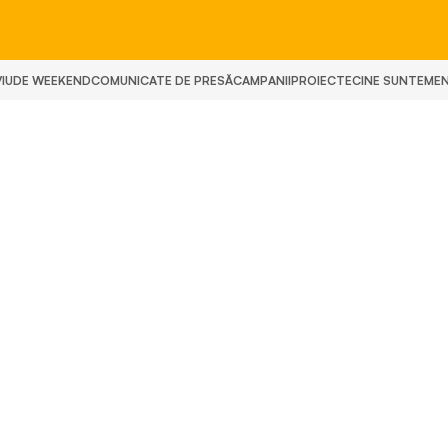
IU
DE WEEKEND
COMUNICATE DE PRESĂ
CAMPANII
PROIECTE
CINE SUNTEM
E