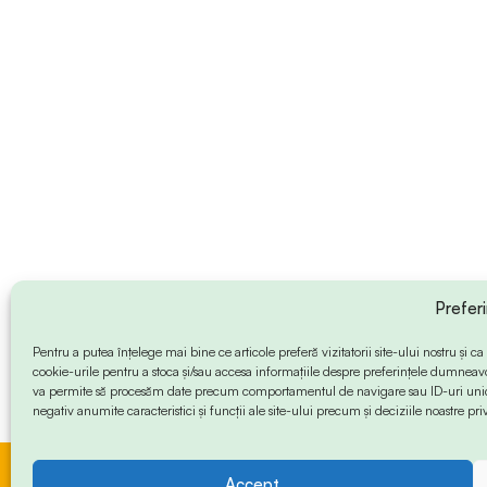
Prefer
Pentru a putea înțelege mai bine ce articole preferă vizitatorii site-ului nostru și
cookie-urile pentru a stoca și/sau accesa informațiile despre preferințele dumneav
va permite să procesăm date precum comportamentul de navigare sau ID-uri unice
negativ anumite caracteristici și funcții ale site-ului precum și deciziile noastre priv
Accept