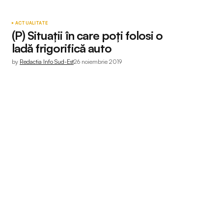
ACTUALITATE
(P) Situații în care poți folosi o
ladă frigorifică auto
by
Redactia Info Sud-Est
26 noiembrie 2019