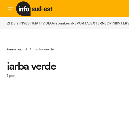
ZI DE ZI
INVESTIGAȚII
VIDEO
debunkeria
REPORTAJ
EXTERNE
OPINII
INTERV
Prima pagină
iarba verde
iarba verde
1 post