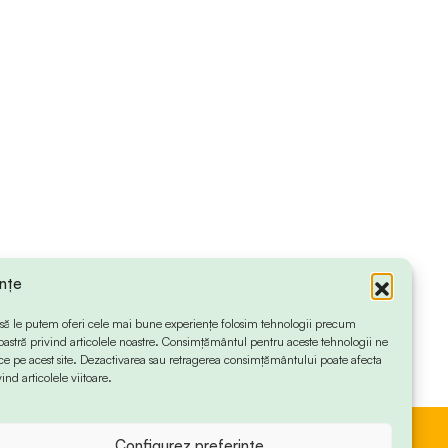
ințe
 ca să le putem oferi cele mai bune experiențe folosim tehnologii precum
oastră privind articolele noastre. Consimțământul pentru aceste tehnologii ne
 pe acest site. Dezactivarea sau retragerea consimțământului poate afecta
ind articolele viitoare.
Configurez preferințe