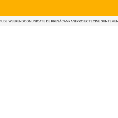
IU
DE WEEKEND
COMUNICATE DE PRESĂ
CAMPANII
PROIECTE
CINE SUNTEM
E