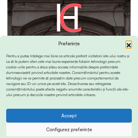
Preferințe
Pentru a putea înțelege mai bine ce articole preferă vizitatorii site-ului nostru și
ca să le putem oferi cele mai bune experiențe folosim tehnologii precum
cookie-urile pentru a stoca și/sau accesa informațiile despre preferințele
dumneavoastră privind articolele noastre. Consimțământul pentru aceste
tehnologii ne va permite să procesăm date precum comportamentul de
navigare sau ID-uri unice pe acest site. Dezactivarea sau retragerea
consimțământului poate afecta negativ anumite caracteristici și funcții ale site-
ului precum și deciziile noastre privind articolele viitoare.
Accept
© 2024 Info-Sud-Est. All Rights Reserved.
Configurez preferințe