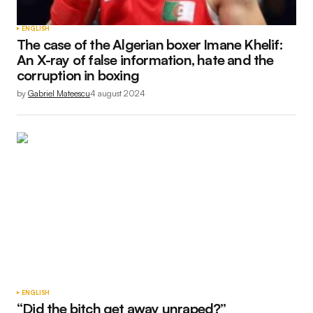
ENGLISH
The case of the Algerian boxer Imane Khelif:
An X-ray of false information, hate and the
corruption in boxing
by
Gabriel Mateescu
4 august 2024
ENGLISH
“Did the bitch get away unraped?”