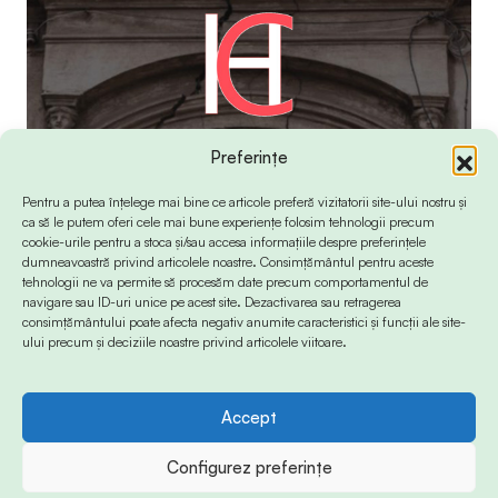
Preferințe
Pentru a putea înțelege mai bine ce articole preferă vizitatorii site-ului nostru și
ca să le putem oferi cele mai bune experiențe folosim tehnologii precum
cookie-urile pentru a stoca și/sau accesa informațiile despre preferințele
dumneavoastră privind articolele noastre. Consimțământul pentru aceste
tehnologii ne va permite să procesăm date precum comportamentul de
navigare sau ID-uri unice pe acest site. Dezactivarea sau retragerea
consimțământului poate afecta negativ anumite caracteristici și funcții ale site-
ului precum și deciziile noastre privind articolele viitoare.
Accept
© 2024 Info-Sud-Est. All Rights Reserved.
Configurez preferințe