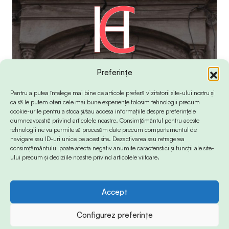
Preferințe
Pentru a putea înțelege mai bine ce articole preferă vizitatorii site-ului nostru și
ca să le putem oferi cele mai bune experiențe folosim tehnologii precum
cookie-urile pentru a stoca și/sau accesa informațiile despre preferințele
dumneavoastră privind articolele noastre. Consimțământul pentru aceste
tehnologii ne va permite să procesăm date precum comportamentul de
navigare sau ID-uri unice pe acest site. Dezactivarea sau retragerea
consimțământului poate afecta negativ anumite caracteristici și funcții ale site-
ului precum și deciziile noastre privind articolele viitoare.
Accept
© 2024 Info-Sud-Est. All Rights Reserved.
Configurez preferințe