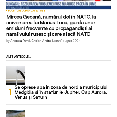
POLITIC
RECOMANDATE
ZI DE ZI
Mircea Geoană, numărul doi în NATO, la
aniversarea lui Marius Tucă, gazda unor
emisiuni frecvente cu propagandiști ai
narativului rusesc și care atacă NATO
by
Andreea Pavel, Cristian Andrei Leonte
1 august 2024
ALTE ARTICOLE...
Se opreșe apa în zona de nord a municipiului
Medgidia și în stațiunile Jupiter, Cap Aurora,
Venus și Saturn