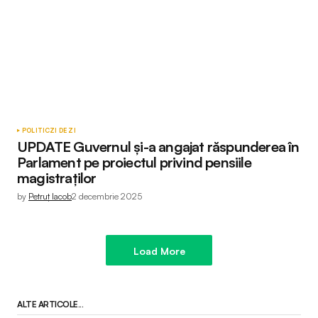
POLITIC
ZI DE ZI
UPDATE Guvernul și-a angajat răspunderea în
Parlament pe proiectul privind pensiile
magistraților
by
Petruț Iacob
2 decembrie 2025
Load More
ALTE ARTICOLE...