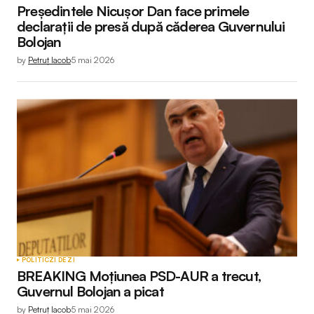
Președintele Nicușor Dan face primele
declarații de presă după căderea Guvernului
Bolojan
by
Petruț Iacob
5 mai 2026
POLITIC
ZI DE ZI
BREAKING Moțiunea PSD-AUR a trecut,
Guvernul Bolojan a picat
by
Petruț Iacob
5 mai 2026