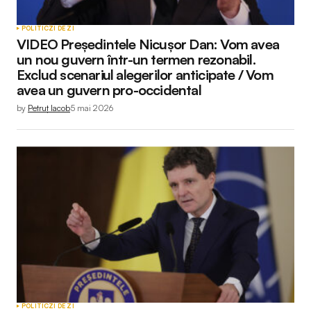
POLITIC
ZI DE ZI
VIDEO Președintele Nicușor Dan: Vom avea
un nou guvern într-un termen rezonabil.
Exclud scenariul alegerilor anticipate / Vom
avea un guvern pro-occidental
by
Petruț Iacob
5 mai 2026
POLITIC
ZI DE ZI