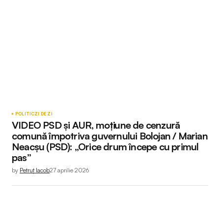
POLITIC
ZI DE ZI
VIDEO PSD și AUR, moțiune de cenzură
comună împotriva guvernului Bolojan / Marian
Neacșu (PSD): „Orice drum începe cu primul
pas”
by
Petruț Iacob
27 aprilie 2026