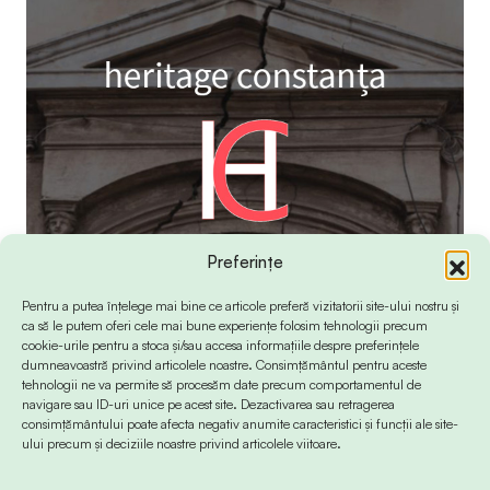
Preferințe
Pentru a putea înțelege mai bine ce articole preferă vizitatorii site-ului nostru și
ca să le putem oferi cele mai bune experiențe folosim tehnologii precum
cookie-urile pentru a stoca și/sau accesa informațiile despre preferințele
dumneavoastră privind articolele noastre. Consimțământul pentru aceste
tehnologii ne va permite să procesăm date precum comportamentul de
navigare sau ID-uri unice pe acest site. Dezactivarea sau retragerea
consimțământului poate afecta negativ anumite caracteristici și funcții ale site-
ului precum și deciziile noastre privind articolele viitoare.