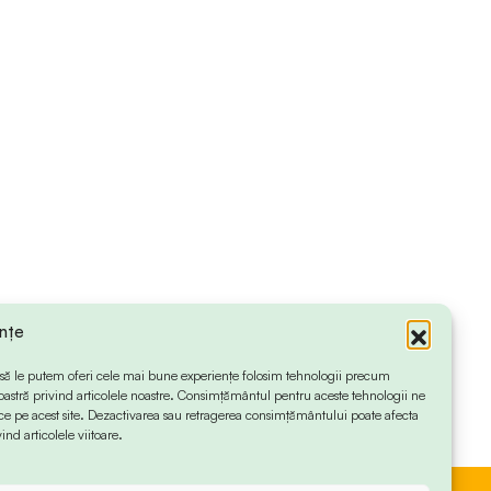
ințe
 ca să le putem oferi cele mai bune experiențe folosim tehnologii precum
oastră privind articolele noastre. Consimțământul pentru aceste tehnologii ne
 pe acest site. Dezactivarea sau retragerea consimțământului poate afecta
ind articolele viitoare.