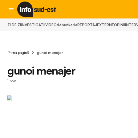
ZI DE ZI
INVESTIGAȚII
VIDEO
debunkeria
REPORTAJ
EXTERNE
OPINII
INTERV
Prima pagină
gunoi menajer
gunoi menajer
1 post