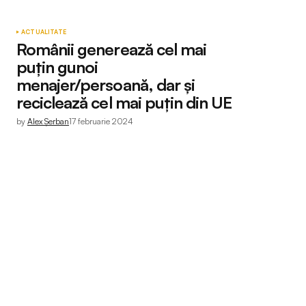
ACTUALITATE
Românii generează cel mai
puțin gunoi
menajer/persoană, dar și
reciclează cel mai puțin din UE
by
Alex Șerban
17 februarie 2024