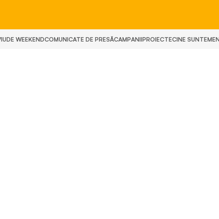
IU
DE WEEKEND
COMUNICATE DE PRESĂ
CAMPANII
PROIECTE
CINE SUNTEM
E