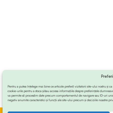
Prefer
Pentru a putea înțelege mai bine ce articole preferă vizitatorii site-ului nostru și
cookie-urile pentru a stoca și/sau accesa informațiile despre preferințele dumneav
va permite să procesăm date precum comportamentul de navigare sau ID-uri unice
negativ anumite caracteristici și funcții ale site-ului precum și deciziile noastre priv