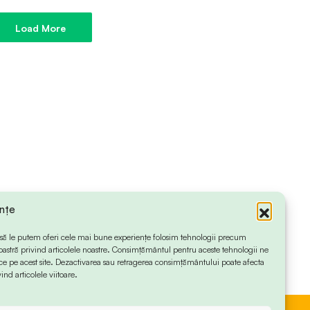
Load More
ințe
 ca să le putem oferi cele mai bune experiențe folosim tehnologii precum
oastră privind articolele noastre. Consimțământul pentru aceste tehnologii ne
 pe acest site. Dezactivarea sau retragerea consimțământului poate afecta
ind articolele viitoare.