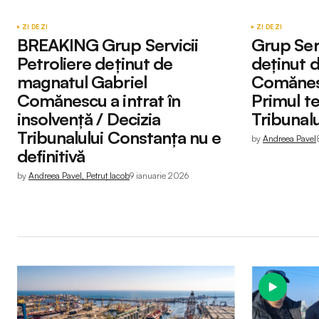
ZI DE ZI
ZI DE ZI
BREAKING Grup Servicii
Grup Serv
Petroliere deținut de
deținut 
magnatul Gabriel
Comănesc
Comănescu a intrat în
Primul te
insolvență / Decizia
Tribunal
Tribunalului Constanța nu e
by
Andreea Pavel
definitivă
by
Andreea Pavel, Petruț Iacob
9 ianuarie 2026