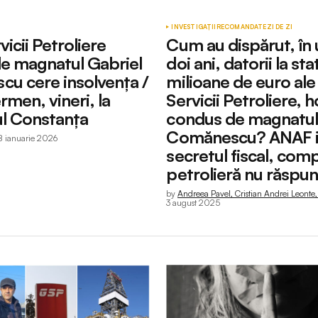
INVESTIGAȚII
RECOMANDATE
ZI DE ZI
icii Petroliere
Cum au dispărut, în u
de magnatul Gabriel
doi ani, datorii la sta
u cere insolvența /
milioane de euro al
rmen, vineri, la
Servicii Petroliere, 
ul Constanța
condus de magnatul
Comănescu? ANAF 
8 ianuarie 2026
secretul fiscal, com
petrolieră nu răspu
by
Andreea Pavel, Cristian Andrei Leonte
3 august 2025