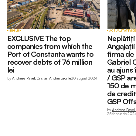
ENGLISH
ACTUALITATE
VID
EXCLUSIVE The top
Neplătiți
companies from which the
Angajați
Port of Constanta wants to
firma de 
recover debts of 76 million
Gabriel 
lei
au ajuns î
/ GSP are
by
Andreea Pavel, Cristian Andrei Leonte
20 august 2024
150 de mi
de credit
GSP Off
by
Andreea Pavel, 
25 februarie 202