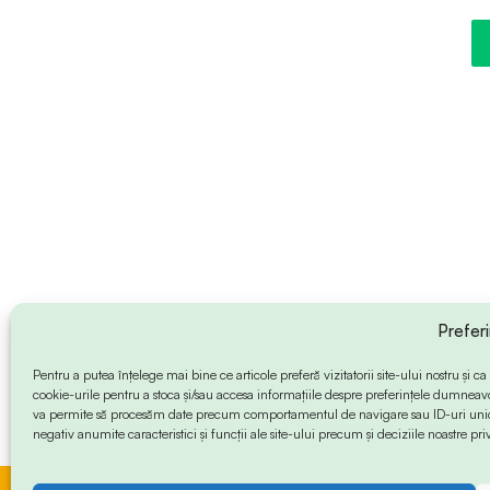
Prefer
Pentru a putea înțelege mai bine ce articole preferă vizitatorii site-ului nostru și
cookie-urile pentru a stoca și/sau accesa informațiile despre preferințele dumneav
va permite să procesăm date precum comportamentul de navigare sau ID-uri unice
negativ anumite caracteristici și funcții ale site-ului precum și deciziile noastre priv