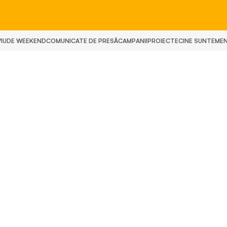
IU
DE WEEKEND
COMUNICATE DE PRESĂ
CAMPANII
PROIECTE
CINE SUNTEM
E