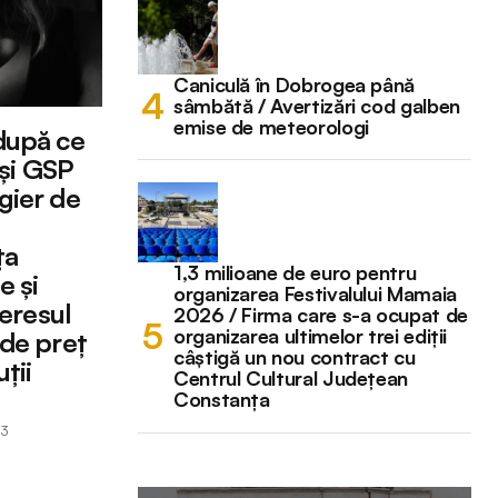
Caniculă în Dobrogea până
sâmbătă / Avertizări cod galben
emise de meteorologi
 după ce
 și GSP
gier de
ța
1,3 milioane de euro pentru
e și
organizarea Festivalului Mamaia
teresul
2026 / Firma care s-a ocupat de
organizarea ultimelor trei ediții
 de preț
câștigă un nou contract cu
uții
Centrul Cultural Județean
Constanța
23