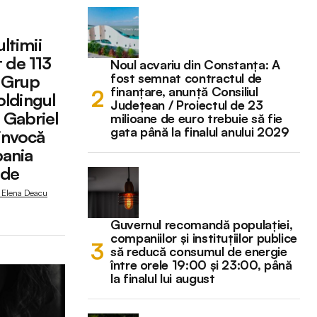
ltimii
t de 113
Noul acvariu din Constanța: A
fost semnat contractul de
e Grup
finanțare, anunță Consiliul
holdingul
Județean / Proiectul de 23
 Gabriel
milioane de euro trebuie să fie
gata până la finalul anului 2029
invocă
pania
nde
, Elena Deacu
Guvernul recomandă populației,
companiilor și instituțiilor publice
să reducă consumul de energie
între orele 19:00 și 23:00, până
la finalul lui august