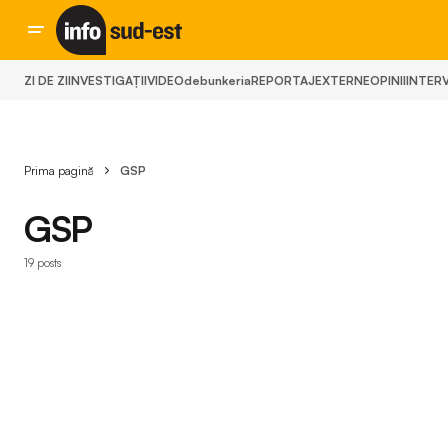
ZI DE ZI
INVESTIGAȚII
VIDEO
debunkeria
REPORTAJ
EXTERNE
OPINII
INTERV
Prima pagină
GSP
GSP
19 posts