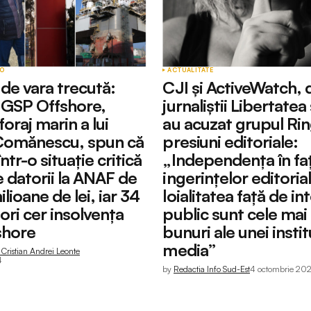
EO
ACTUALITATE
 de vara trecută:
CJI și ActiveWatch,
i GSP Offshore,
jurnaliștii Libertatea
foraj marin a lui
au acuzat grupul Rin
Comănescu, spun că
presiuni editoriale:
ntr-o situație critică
„Independența în fa
 datorii la ANAF de
ingerințelor editorial
lioane de lei, iar 34
loialitatea față de in
ori cer insolvența
public sunt cele mai
shore
bunuri ale unei instit
media”
Cristian Andrei Leonte
4
by
Redactia Info Sud-Est
4 octombrie 20