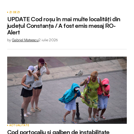
ZI DE ZI
UPDATE Cod roșu în mai multe localități din
județul Constanța / A fost emis mesaj RO-
Alert
by
Gabriel Mateescu
2 iulie 2026
ACTUALITATE
Cod portocaliu și galben de instabilitate