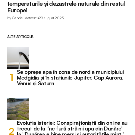
temperaturile și dezastrele naturale din restul
Europei
by
Gabriel Mateescu
29 august 2023
ALTE ARTICOLE...
Se opreșe apa în zona de nord a municipiului
Medgidia și în stațiunile Jupiter, Cap Aurora,
Venus și Saturn
Evoluția isteriei: Conspiraționiștii din online au
trecut de la “ne fură străinii apa din Dunăre”
la “Dunărea e bine mersi și autoritățile mint”