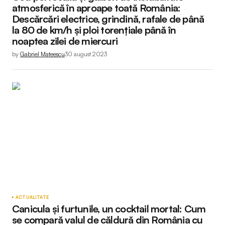
atmosferică în aproape toată România:
Descărcări electrice, grindină, rafale de până
la 80 de km/h și ploi torențiale până în
noaptea zilei de miercuri
by
Gabriel Mateescu
30 august 2023
ACTUALITATE
Canicula și furtunile, un cocktail mortal: Cum
se compară valul de căldură din România cu