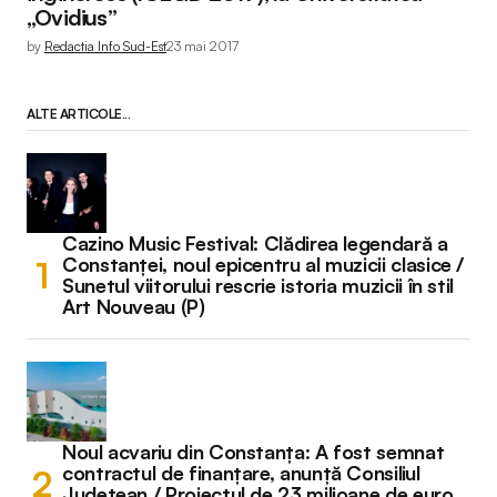
„Ovidius”
by
Redactia Info Sud-Est
23 mai 2017
ALTE ARTICOLE...
Cazino Music Festival: Clădirea legendară a
Constanței, noul epicentru al muzicii clasice /
Sunetul viitorului rescrie istoria muzicii în stil
Art Nouveau (P)
Noul acvariu din Constanța: A fost semnat
contractul de finanțare, anunță Consiliul
Județean / Proiectul de 23 milioane de euro