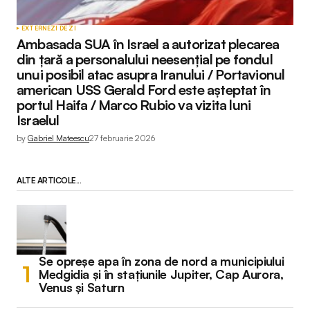
EXTERNE
ZI DE ZI
Ambasada SUA în Israel a autorizat plecarea
din țară a personalului neesențial pe fondul
unui posibil atac asupra Iranului / Portavionul
american USS Gerald Ford este așteptat în
portul Haifa / Marco Rubio va vizita luni
Israelul
by
Gabriel Mateescu
27 februarie 2026
ALTE ARTICOLE...
Se opreșe apa în zona de nord a municipiului
Medgidia și în stațiunile Jupiter, Cap Aurora,
Venus și Saturn