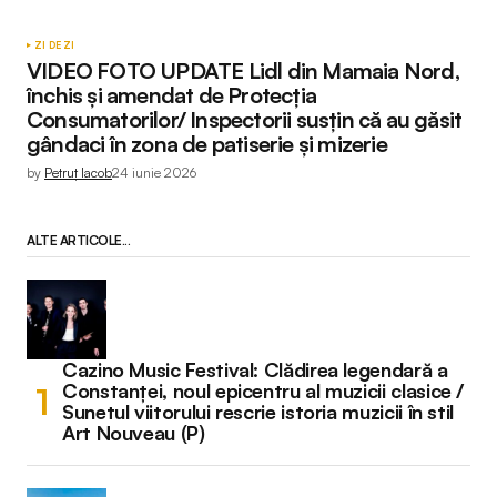
ZI DE ZI
VIDEO FOTO UPDATE Lidl din Mamaia Nord,
închis și amendat de Protecția
Consumatorilor/ Inspectorii susțin că au găsit
gândaci în zona de patiserie și mizerie
by
Petruț Iacob
24 iunie 2026
ALTE ARTICOLE...
Cazino Music Festival: Clădirea legendară a
Constanței, noul epicentru al muzicii clasice /
Sunetul viitorului rescrie istoria muzicii în stil
Art Nouveau (P)