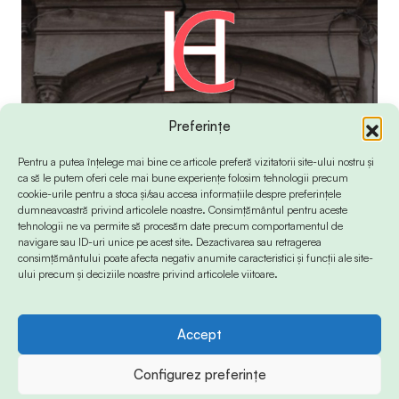
Preferințe
Pentru a putea înțelege mai bine ce articole preferă vizitatorii site-ului nostru și
ca să le putem oferi cele mai bune experiențe folosim tehnologii precum
cookie-urile pentru a stoca și/sau accesa informațiile despre preferințele
dumneavoastră privind articolele noastre. Consimțământul pentru aceste
tehnologii ne va permite să procesăm date precum comportamentul de
navigare sau ID-uri unice pe acest site. Dezactivarea sau retragerea
consimțământului poate afecta negativ anumite caracteristici și funcții ale site-
ului precum și deciziile noastre privind articolele viitoare.
Accept
© 2024 Info-Sud-Est. All Rights Reserved.
Configurez preferințe