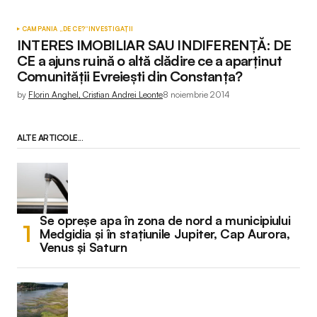
CAMPANIA „DE CE?“
INVESTIGAȚII
INTERES IMOBILIAR SAU INDIFERENȚĂ: DE
CE a ajuns ruină o altă clădire ce a aparținut
Comunității Evreiești din Constanța?
by
Florin Anghel, Cristian Andrei Leonte
8 noiembrie 2014
ALTE ARTICOLE...
Se opreșe apa în zona de nord a municipiului
Medgidia și în stațiunile Jupiter, Cap Aurora,
Venus și Saturn