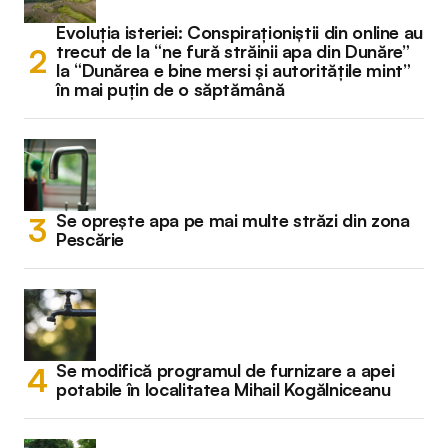
Evoluția isteriei: Conspiraționiștii din online au
trecut de la “ne fură străinii apa din Dunăre”
la “Dunărea e bine mersi și autoritățile mint”
în mai puțin de o săptămână
Se oprește apa pe mai multe străzi din zona
Pescărie
Se modifică programul de furnizare a apei
potabile în localitatea Mihail Kogălniceanu