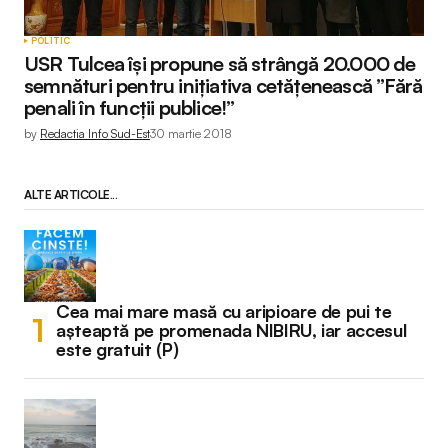
POLITIC
USR Tulcea își propune să strângă 20.000 de
semnături pentru inițiativa cetățenească ”Fără
penali în funcții publice!”
by
Redactia Info Sud-Est
30 martie 2018
ALTE ARTICOLE...
Cea mai mare masă cu aripioare de pui te
așteaptă pe promenada NIBIRU, iar accesul
este gratuit (P)