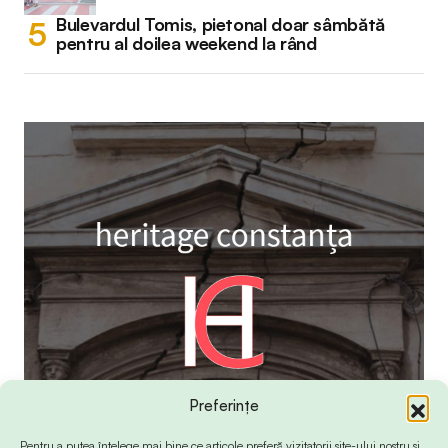
Bulevardul Tomis, pietonal doar sâmbătă
pentru al doilea weekend la rând
Preferințe
Pentru a putea înțelege mai bine ce articole preferă vizitatorii site-ului nostru și