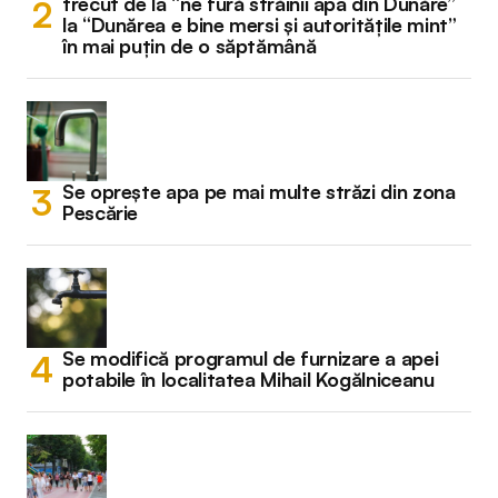
trecut de la “ne fură străinii apa din Dunăre”
la “Dunărea e bine mersi și autoritățile mint”
în mai puțin de o săptămână
Se oprește apa pe mai multe străzi din zona
Pescărie
Se modifică programul de furnizare a apei
potabile în localitatea Mihail Kogălniceanu